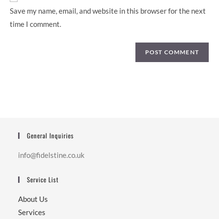
(optional)
Save my name, email, and website in this browser for the next
time I comment.
General Inquiries
info@fidelstine.co.uk
Service List
About Us
Services