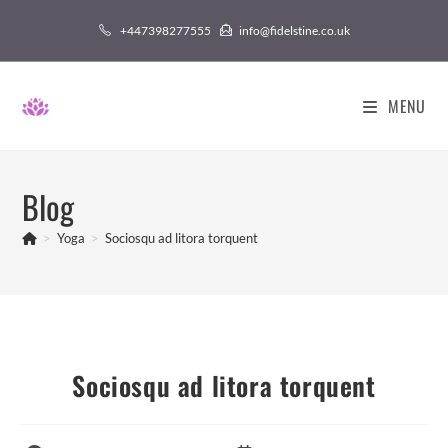
Skip
+447398277555
info@fidelstine.co.uk
to
content
MENU
Blog
>
Yoga
>
Sociosqu ad litora torquent
Sociosqu ad litora torquent