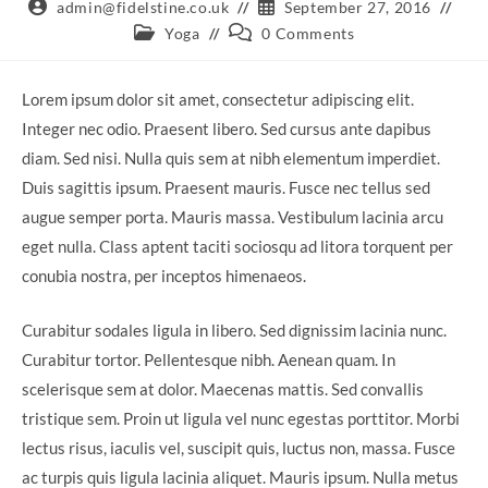
Post
Post
admin@fidelstine.co.uk
September 27, 2016
author:
published:
Post
Post
Yoga
0 Comments
category:
comments:
Lorem ipsum dolor sit amet, consectetur adipiscing elit.
Integer nec odio. Praesent libero. Sed cursus ante dapibus
diam. Sed nisi. Nulla quis sem at nibh elementum imperdiet.
Duis sagittis ipsum. Praesent mauris. Fusce nec tellus sed
augue semper porta. Mauris massa. Vestibulum lacinia arcu
eget nulla. Class aptent taciti sociosqu ad litora torquent per
conubia nostra, per inceptos himenaeos.
Curabitur sodales ligula in libero. Sed dignissim lacinia nunc.
Curabitur tortor. Pellentesque nibh. Aenean quam. In
scelerisque sem at dolor. Maecenas mattis. Sed convallis
tristique sem. Proin ut ligula vel nunc egestas porttitor. Morbi
lectus risus, iaculis vel, suscipit quis, luctus non, massa. Fusce
ac turpis quis ligula lacinia aliquet. Mauris ipsum. Nulla metus